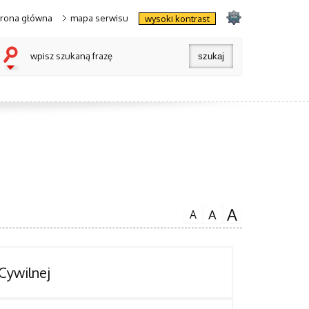
trona główna
mapa serwisu
wysoki kontrast
wpisz szukaną frazę
A
A
A
Cywilnej