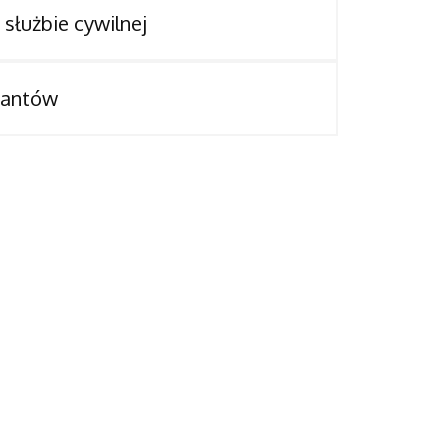
służbie cywilnej
cjantów